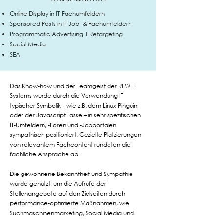
Online Display in IT-Fachumfeldern
Sponsored Posts in IT Job- & Fachumfeldern
Programmatic Advertising + Retargeting
Social Media
SEA
Das Know-how und der Teamgeist der REWE
Systems wurde durch die Verwendung IT
typischer Symbolik – wie z.B. dem Linux Pinguin
oder der Javascript Tasse – in sehr spezifischen
IT-Umfeldern, -Foren und -Jobportalen
sympathisch positioniert. Gezielte Platzierungen
von relevantem Fachcontent rundeten die
fachliche Ansprache ab.
Die gewonnene Bekanntheit und Sympathie
wurde genutzt, um die Aufrufe der
Stellenangebote auf den Zielseiten durch
performance-optimierte Maßnahmen, wie
Suchmaschinenmarketing, Social Media und